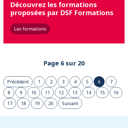
Découvrez les formations
proposées par DSF Formations
Les formations
Page 6 sur 20
Précédent
1
2
3
4
5
6
7
8
9
10
11
12
13
14
15
16
17
18
19
20
Suivant