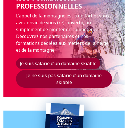
PROFESSIONNELLES
L’appel de la montagne est trop fort et vous
avez envie de vous (re)convertir, ou
simplement de monter en compétence ?
Découvrez nos partenaires et nos
formations dédiées aux métiers de la neige
et de la montagne.
Je suis salarié d’un domaine skiable
Je ne suis pas salarié d’un domaine
skiable