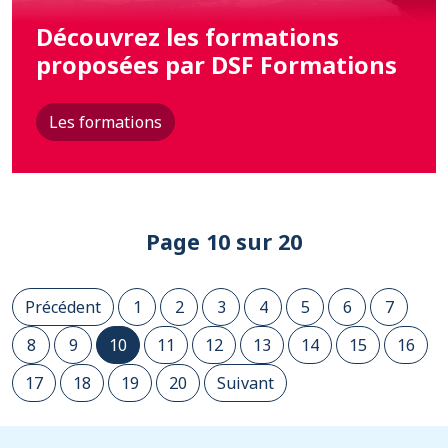
Découvrez les formations
proposées par DSF Formations
Les formations
Page 10 sur 20
Précédent
1
2
3
4
5
6
7
8
9
10
11
12
13
14
15
16
17
18
19
20
Suivant