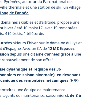
s-Pyrénées, au cœur du Parc national des
 ville thermale et une station de ski, un village
 long de l'année
.
 domaines skiables et d’altitude, propose une
nt hiver / été 10 mois/12) avec 15 remontées
s, 4 téléskis, 1 télécorde.
urnées skieurs l’hiver sur le domaine du Lys et
ont d’Espagne. Avec un CA de
12 M€ Espaces
ssion
depuis une dizaine d’années grâce à une
e renouvellement de son offre !
ise dynamique et l’équipe des 36
onniers en saison hivernale), en devenant
canique des remontées mécaniques (H/F)
s encadrez une équipe de maintenance
, agents de maintenance, saisonniers),
de 8 à