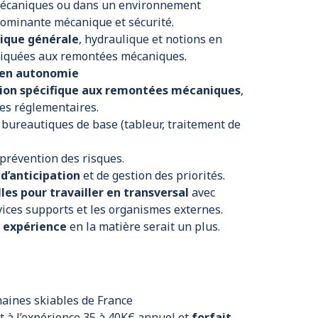
mécaniques ou dans un environnement
dominante mécanique et sécurité.
ique générale
, hydraulique et notions en
ppliquées aux remontées mécaniques.
 en autonomie
ion spécifique aux remontées mécaniques
,
es réglementaires.
 bureautiques de base (tableur, traitement de
 prévention des risques.
 d’anticipation
et de gestion des priorités.
les pour travailler en transversal
avec
ervices supports et les organismes externes.
e expérience
en la matière serait un plus.
omaines skiables de France
t à l’expérience 35 à 40K€ annuel et
forfait