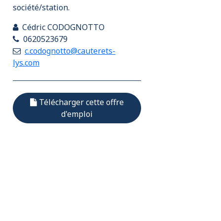
société/station.
Cédric CODOGNOTTO
0620523679
c.codognotto@cauterets-
lys.com
Télécharger cette offre
d'emploi