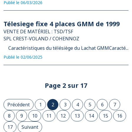
Publié le 06/03/2026
Télesiege fixe 4 places GMM de 1999
VENTE DE MATÉRIEL : TSD/TSF
SPL CREST-VOLAND / COHENNOZ
Caractéristiques du télésiège du Lachat GMMCaracté...
Publié le 02/06/2025
Page 2 sur 17
Précédent
1
2
3
4
5
6
7
8
9
10
11
12
13
14
15
16
17
Suivant